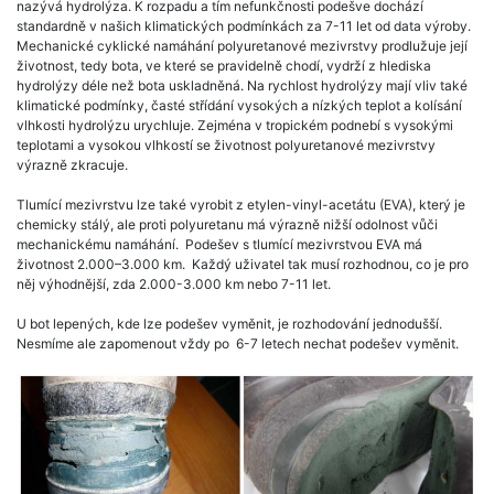
nazývá hydrolýza. K rozpadu a tím nefunkčnosti podešve dochází
standardně v našich klimatických podmínkách za 7-11 let od data výroby.
Mechanické cyklické namáhání polyuretanové mezivrstvy prodlužuje její
životnost, tedy bota, ve které se pravidelně chodí, vydrží z hlediska
hydrolýzy déle než bota uskladněná. Na rychlost hydrolýzy mají vliv také
klimatické podmínky, časté střídání vysokých a nízkých teplot a kolísání
vlhkosti hydrolýzu urychluje. Zejména v tropickém podnebí s vysokými
teplotami a vysokou vlhkostí se životnost polyuretanové mezivrstvy
výrazně zkracuje.
Tlumící mezivrstvu lze také vyrobit z etylen-vinyl-acetátu (EVA), který je
chemicky stálý, ale proti polyuretanu má výrazně nižší odolnost vůči
mechanickému namáhání. Podešev s tlumící mezivrstvou EVA má
životnost 2.000–3.000 km. Každý uživatel tak musí rozhodnou, co je pro
něj výhodnější, zda 2.000-3.000 km nebo 7-11 let.
U bot lepených, kde lze podešev vyměnit, je rozhodování jednodušší.
Nesmíme ale zapomenout vždy po 6-7 letech nechat podešev vyměnit.