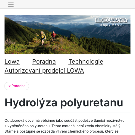
Skip
to
content
Lowa
Poradna
Technologie
Autorizovaní prodejci LOWA
Poradna
Hydrolýza polyuretanu
Outdoorová obuv má většinou jako součást podešve tlumící mezivrstvu
z vypěněného polyuretanu. Tento materiál není zcela chemicky stálý.
Stárne a postupně se rozpadá vlivem chemického procesu, který se