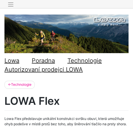
Skip
to
content
Lowa
Poradna
Technologie
Autorizovaní prodejci LOWA
Technologie
LOWA Flex
Lowa Flex představuje unikátní konstrukci svršku obuvi, která umožňuje
ohyb podešve v místě prstů bez toho, aby šněrování tlačilo na prsty shora.