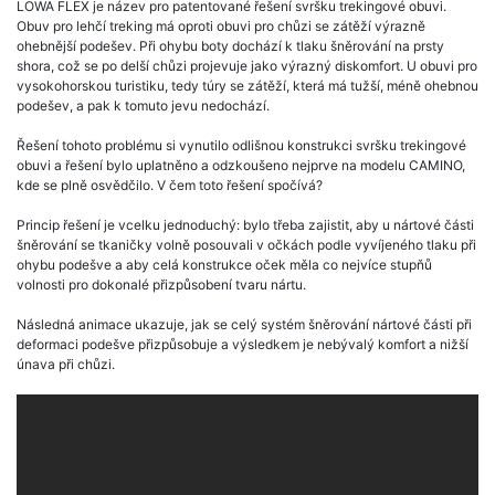
LOWA FLEX je název pro patentované řešení svršku trekingové obuvi.
Obuv pro lehčí treking má oproti obuvi pro chůzi se zátěží výrazně
ohebnější podešev. Při ohybu boty dochází k tlaku šněrování na prsty
shora, což se po delší chůzi projevuje jako výrazný diskomfort. U obuvi pro
vysokohorskou turistiku, tedy túry se zátěží, která má tužší, méně ohebnou
podešev, a pak k tomuto jevu nedochází.
Řešení tohoto problému si vynutilo odlišnou konstrukci svršku trekingové
obuvi a řešení bylo uplatněno a odzkoušeno nejprve na modelu CAMINO,
kde se plně osvědčilo. V čem toto řešení spočívá?
Princip řešení je vcelku jednoduchý: bylo třeba zajistit, aby u nártové části
šněrování se tkaničky volně posouvali v očkách podle vyvíjeného tlaku při
ohybu podešve a aby celá konstrukce oček měla co nejvíce stupňů
volnosti pro dokonalé přizpůsobení tvaru nártu.
Následná animace ukazuje, jak se celý systém šněrování nártové části při
deformaci podešve přizpůsobuje a výsledkem je nebývalý komfort a nižší
únava při chůzi.