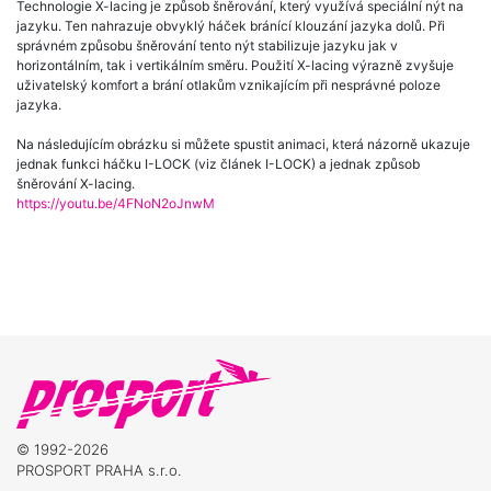
Technologie X-lacing je způsob šněrování, který využívá speciální nýt na
jazyku. Ten nahrazuje obvyklý háček bránící klouzání jazyka dolů. Při
správném způsobu šněrování tento nýt stabilizuje jazyku jak v
horizontálním, tak i vertikálním směru. Použití X-lacing výrazně zvyšuje
uživatelský komfort a brání otlakům vznikajícím při nesprávné poloze
jazyka.
Na následujícím obrázku si můžete spustit animaci, která názorně ukazuje
jednak funkci háčku I-LOCK (viz článek I-LOCK) a jednak způsob
šněrování X-lacing.
https://youtu.be/4FNoN2oJnwM
© 1992-2026
PROSPORT PRAHA s.r.o.