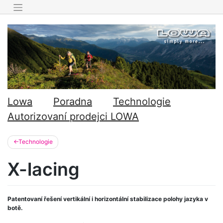
Skip
to
content
Lowa
Poradna
Technologie
Autorizovaní prodejci LOWA
Technologie
X-lacing
Patentovaní řešení vertikální i horizontální stabilizace polohy jazyka v
botě.