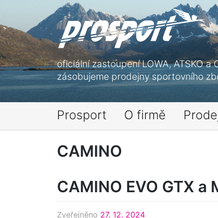
Skip
to
content
oficiální zastoupení LOWA, ATSKO a 
zásobujeme prodejny sportovního zbo
Prosport
O firmě
Prode
CAMINO
CAMINO EVO GTX a 
Zveřejněno
27. 12. 2024