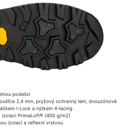
elnou podešví
tloušťce 2,4 mm, pryžový ochranný lem, dvouzónové
háčkem I-Lock a nýtkem X-lacing
 izolací PrimaLoft® (400 g/m2)
ou izolací a reflexní vrstvou