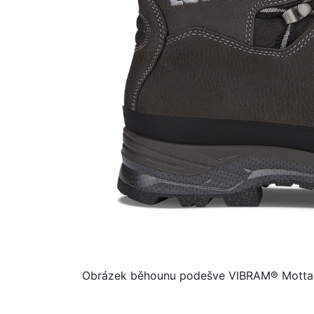
Obrázek běhounu podešve VIBRAM
®
Mottar