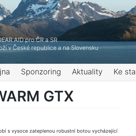
GEAR AID pro ČR a SR
ží v České republice a na Slovensku
jna
Sponzoring
Aktuality
Ke sta
RWARM GTX
obí s vysoce zateplenou robustní botou vycházející