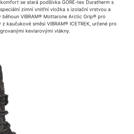
 komfort se stará podšívka GORE-tex Duratherm s
peciální zimní vnitřní vložka s izolační vrstvou a
zný běhoun VIBRAM
®
Mottarone Arctic Grip® pro
ný z kaučukové směsi VIBRAM® ICETREK, určené pro
egrovanými kevlarovými vlákny.