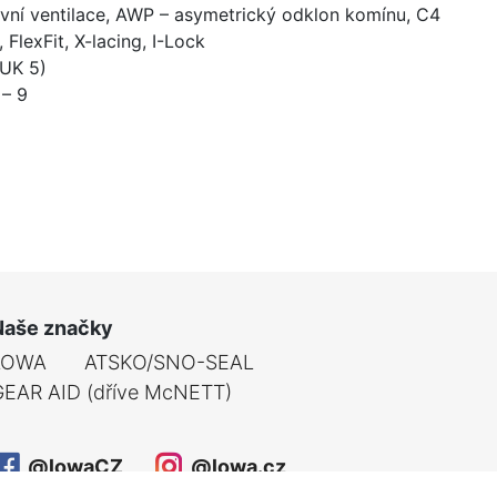
ivní ventilace, AWP – asymetrický odklon komínu, C4
FlexFit, X-lacing, I-Lock
(UK 5)
 – 9
Naše značky
LOWA
ATSKO/SNO-SEAL
GEAR AID (dříve McNETT)
@lowaCZ
@lowa.cz