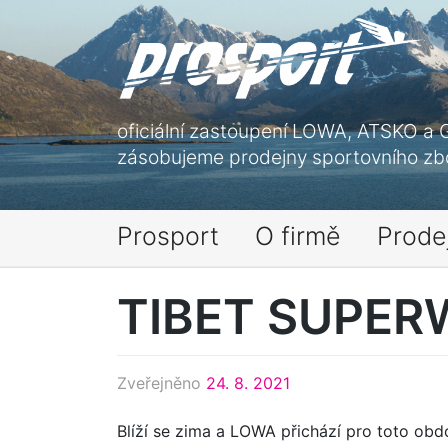
Skip
to
content
oficiální zastoupení LOWA, ATSKO a 
zásobujeme prodejny sportovního zbo
Prosport
O firmě
Prode
TIBET SUPE
Zveřejněno
24. 8. 2021
Blíží se zima a LOWA přichází pro toto obd