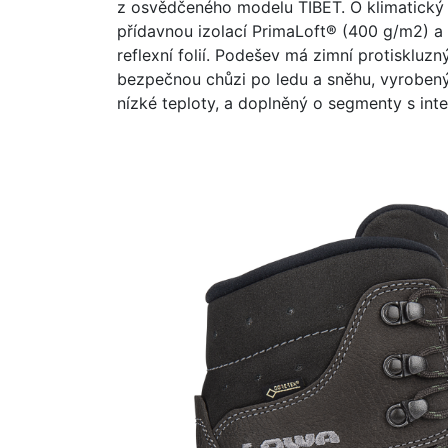
z osvědčeného modelu TIBET. O klimatický
přídavnou izolací PrimaLoft® (400 g/m2) a s
reflexní folií. Podešev má zimní protisklu
bezpečnou chůzi po ledu a sněhu, vyrobe
nízké teploty, a doplněný o segmenty s int