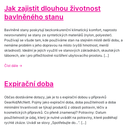
Jak zajistit dlouhou životnost
bavlněného stanu
Bavlněné stany poskytují bezkonkurenční klimatický komfort, naprosto
nesrovnatelný se stany ze syntetických materiálů (nylon, polyester).
Používají se všude tam, kde používáme stan na stejném místě delší dobu, a
nemáme problém s jeho dopravou na místo (vyšší hmotnost, menší
skladnost). Ideální je jejich využití ve stanových základnách, skautských
táborech, ale i pro příležitostné rozšíření ubytovacího prostoru. […]
Číst dále
→
Expirační doba
Občas dostáváme dotazy, jak je to s expirační dobou u přípravků
GearAid/McNett. Pojmy jako expirační doba, doba použitelnosti a doba
minimální trvanlivosti se týkají produktů z oblasti potravin, léčiv a
kosmetických přípravků. Co přeně znamenají? Potraviny: Datum
použitelnosti je údaj, který je nutné uvádět na potraviny, které podléhají
rychlé zkáze. Uvádí se slovy „Spotřebujte do…“. […]