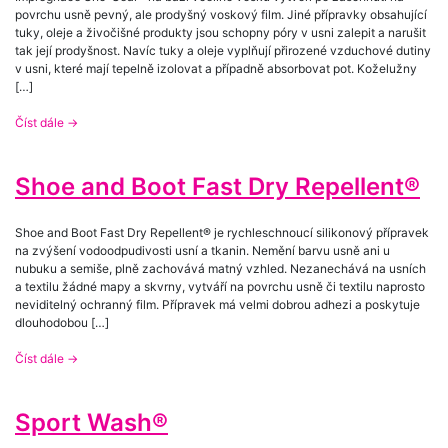
povrchu usně pevný, ale prodyšný voskový film. Jiné přípravky obsahující
tuky, oleje a živočišné produkty jsou schopny póry v usni zalepit a narušit
tak její prodyšnost. Navíc tuky a oleje vyplňují přirozené vzduchové dutiny
v usni, které mají tepelně izolovat a případně absorbovat pot. Koželužny
[…]
Číst dále
→
Shoe and Boot Fast Dry Repellent®
Shoe and Boot Fast Dry Repellent® je rychleschnoucí silikonový přípravek
na zvýšení vodoodpudivosti usní a tkanin. Nemění barvu usně ani u
nubuku a semiše, plně zachovává matný vzhled. Nezanechává na usních
a textilu žádné mapy a skvrny, vytváří na povrchu usně či textilu naprosto
neviditelný ochranný film. Přípravek má velmi dobrou adhezi a poskytuje
dlouhodobou […]
Číst dále
→
Sport Wash®