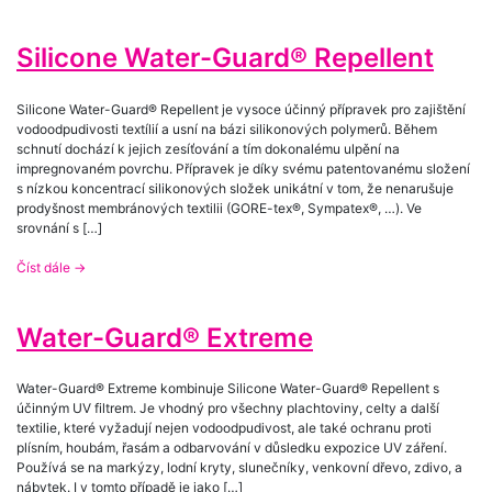
Silicone Water-Guard® Repellent
Silicone Water-Guard® Repellent je vysoce účinný přípravek pro zajištění
vodoodpudivosti textílií a usní na bázi silikonových polymerů. Během
schnutí dochází k jejich zesíťování a tím dokonalému ulpění na
impregnovaném povrchu. Přípravek je díky svému patentovanému složení
s nízkou koncentrací silikonových složek unikátní v tom, že nenarušuje
prodyšnost membránových textilii (GORE-tex®, Sympatex®, …). Ve
srovnání s […]
Číst dále
→
Water-Guard® Extreme
Water-Guard® Extreme kombinuje Silicone Water-Guard® Repellent s
účinným UV filtrem. Je vhodný pro všechny plachtoviny, celty a další
textilie, které vyžadují nejen vodoodpudivost, ale také ochranu proti
plísním, houbám, řasám a odbarvování v důsledku expozice UV záření.
Používá se na markýzy, lodní kryty, slunečníky, venkovní dřevo, zdivo, a
nábytek. I v tomto případě je jako […]