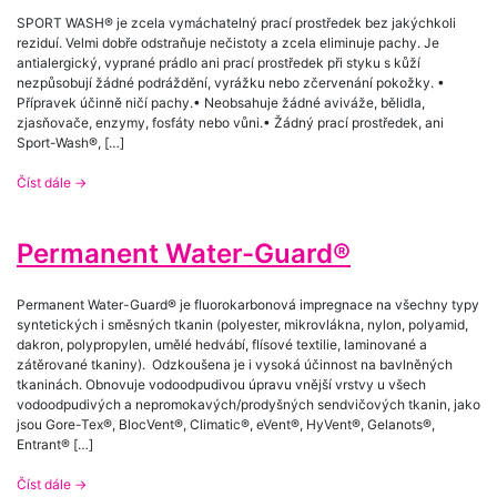
SPORT WASH® je zcela vymáchatelný prací prostředek bez jakýchkoli
reziduí. Velmi dobře odstraňuje nečistoty a zcela eliminuje pachy. Je
antialergický, vyprané prádlo ani prací prostředek při styku s kůží
nezpůsobují žádné podráždění, vyrážku nebo zčervenání pokožky. •
Přípravek účinně ničí pachy.• Neobsahuje žádné aviváže, bělidla,
zjasňovače, enzymy, fosfáty nebo vůni.• Žádný prací prostředek, ani
Sport-Wash®, […]
Číst dále
→
Permanent Water-Guard®
Permanent Water-Guard® je fluorokarbonová impregnace na všechny typy
syntetických i směsných tkanin (polyester, mikrovlákna, nylon, polyamid,
dakron, polypropylen, umělé hedvábí, flísové textilie, laminované a
zátěrované tkaniny). Odzkoušena je i vysoká účinnost na bavlněných
tkaninách. Obnovuje vodoodpudivou úpravu vnější vrstvy u všech
vodoodpudivých a nepromokavých/prodyšných sendvičových tkanin, jako
jsou Gore-Tex®, BlocVent®, Climatic®, eVent®, HyVent®, Gelanots®,
Entrant® […]
Číst dále
→