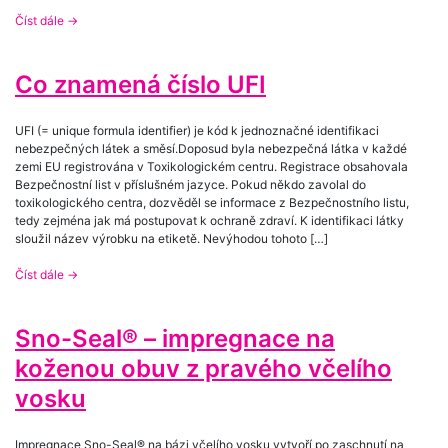
Číst dále
→
Co znamená číslo UFI
UFI (= unique formula identifier) je kód k jednoznačné identifikaci
nebezpečných látek a směsí.Doposud byla nebezpečná látka v každé
zemi EU registrována v Toxikologickém centru. Registrace obsahovala
Bezpečnostní list v příslušném jazyce. Pokud někdo zavolal do
toxikologického centra, dozvěděl se informace z Bezpečnostního listu,
tedy zejména jak má postupovat k ochraně zdraví. K identifikaci látky
sloužil název výrobku na etiketě. Nevýhodou tohoto […]
Číst dále
→
Sno-Seal® – impregnace na
koženou obuv z pravého včelího
vosku
Impregnace Sno-Seal® na bázi včelího vosku vytvoří po zaschnutí na